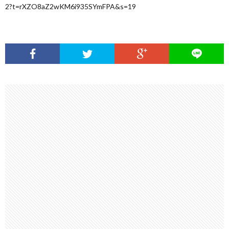
2?t=rXZO8aZ2wKM6i935SYmFPA&s=19