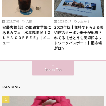
2023.07.03
兵庫
2023.05.17
お出かけ
安藤忠雄 設計の姫路文学館に
2023年版┃無料でもらえる美
あるカフェ「水屋珈琲 ＭＩＺ
術館のクーポン冊子が配布さ
ＵＹＡ ＣＯＦＦＥＥ」│メニ
れてる【せとうち美術館ネッ
ュー
トワークパスポート】配布場
所は？
Back to Top
RANKING