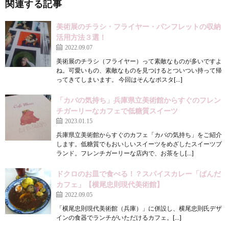
関連する記事
美術展のチラシ・フライヤー・パンフレットの収納
活用方法３選！
2022.09.07
美術展のチラシ（フライヤー）って素敵なものが多いですよ
ね。可愛いもの、素敵なものを見つけるとついつい持って帰
ってきてしまいます。 今回はそんなポスタ[…]
「カバの気持ち」兵庫県立美術館からすぐのフレン
チガーリーなカフェで低糖質スイーツ
2023.01.15
兵庫県立美術館からすぐのカフェ「カバの気持ち」をご紹介
します。低糖質でもおいしいスイーツをめざしたスイーツブ
ランド。フレンチガーリーな店内で、お茶をし[…]
ドクロのお皿で食べる！？スパイスカレー「ぱんだ
カフェ」【横尾忠則現代美術館】
2022.09.05
「横尾忠則現代美術館（兵庫）」に併設し、横尾忠則氏デザ
インの食器でランチがいただけるカフェ。[…]