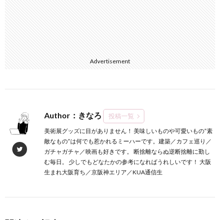
Advertisement
Author：きなろ
投稿一覧
美術展グッズに目がありません！ 美味しいものや可愛いもの”素
敵なもの”は何でも惹かれるミーハーです。建築／カフェ巡り／
ガチャガチャ／映画も好きです。 断捨離ならぬ逆断捨離に勤し
む毎日。 少しでもどなたかの参考になればうれしいです！ 大阪
生まれ大阪育ち／京阪神エリア／KUA通信生