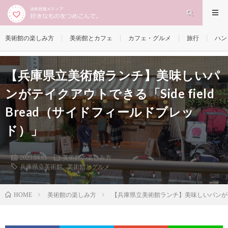
美術館の楽しみ方
美術館とカフェ
カフェ・グルメ
旅行
ハン
【兵庫県立美術館ランチ】美味しいパ
ンがテイクアウトできる「Side field
Bread（サイドフィールドブレッ
ド）」
2023.04.01
美術館の楽しみ方
兵庫県立美術館
,
美術館とグルメ
美術館の楽しみ方
【兵庫県立美術館ランチ】美味しいパンがテイク
HOME