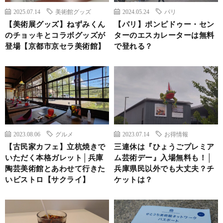
2025.07.14
美術館グッズ
2024.05.24
パリ
【美術展グッズ】ねずみくん
【パリ】ポンピドゥー・セン
のチョッキとコラボグッズが
ターのエスカレーターは無料
登場【京都市京セラ美術館】
で登れる？
2023.08.06
グルメ
2023.07.14
お得情報
【古民家カフェ】立杭焼きで
三連休は『ひょうごプレミア
いただく本格ガレット│兵庫
ム芸術デー』入場無料も！│
陶芸美術館とあわせて行きた
兵庫県民以外でも大丈夫？チ
いビストロ【サクライ】
ケットは？