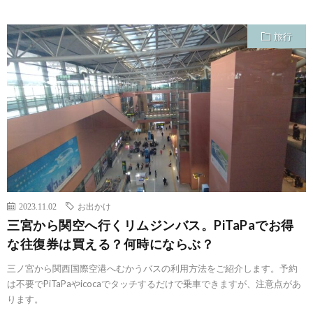
旅行
2023.11.02
お出かけ
三宮から関空へ行くリムジンバス。PiTaPaでお得
な往復券は買える？何時にならぶ？
三ノ宮から関西国際空港へむかうバスの利用方法をご紹介します。予約
は不要でPiTaPaやicocaでタッチするだけで乗車できますが、注意点があ
ります。