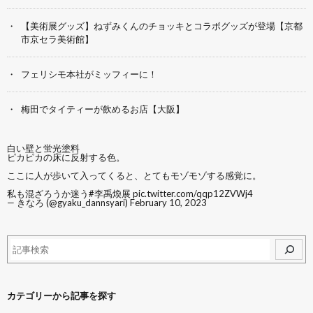
【美術展グッズ】ねずみくんのチョッキとコラボグッズが登場【京都
市京セラ美術館】
フェリシモ本社がミッフィーに！
梅田でタイティーが飲めるお店【大阪】
白い壁と蛍光塗料
ピカピカの床に反射する色。
ここに人が歩いて入ってくると、とてもモゾモゾする感覚に。
私も混ざろうか迷う
#李禹煥展
pic.twitter.com/qqp12ZVWj4
— きなろ (@gyaku_dannsyari)
February 10, 2023
カテゴリーから記事を探す