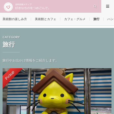
美術館の楽しみ方
美術館とカフェ
カフェ・グルメ
旅行
ハン
CATEGORY
旅行
旅行やお出かけ情報をご紹介します。
Pickup