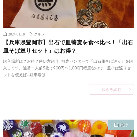
2024.01.18
グルメ
【兵庫県豊岡市】出石で皿蕎麦を食べ比べ！「出石
皿そば巡りセット」はお得？
購入場所は？お得？使い方紹介│観光センターで「出石皿そば巡り」を購
入します。通常一人前5枚で900円〜1,000円程度なので、皿そば巡りセ
ットを使えば…駐車場は
続きを読む
旅行