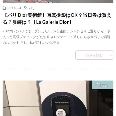
2024.05.24
パリ
【パリ Dior美術館】写真撮影はOK？当日券は買え
る？服装は？【La Galerie Dior】
2022年にパリにオープンしたDIOR美術館。シャンゼリゼ通りから一歩
入った高級ブティックがたち並ぶモンテーニュ通りにある今パリで話題
のスポットです。私が訪れたのは平日
続きを読む
旅行