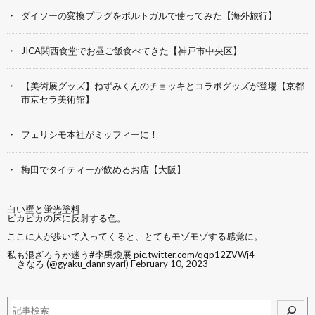
ダイソーの変換プラグをポルトガルで使ってみた【海外旅行】
JICA関西食堂でお昼ご飯食べてきた【神戸市中央区】
【美術展グッズ】ねずみくんのチョッキとコラボグッズが登場【京都
市京セラ美術館】
フェリシモ本社がミッフィーに！
梅田でタイティーが飲めるお店【大阪】
白い壁と蛍光塗料
ピカピカの床に反射する色。
ここに人が歩いて入ってくると、とてもモゾモゾする感覚に。
私も混ざろうか迷う
#李禹煥展
pic.twitter.com/qqp12ZVWj4
— きなろ (@gyaku_dannsyari)
February 10, 2023