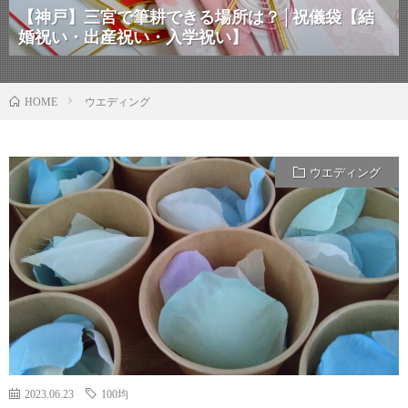
【神戸】三宮で筆耕できる場所は？│祝儀袋【結
婚祝い・出産祝い・入学祝い】
ウエディング
HOME
ウエディング
2023.06.23
100均