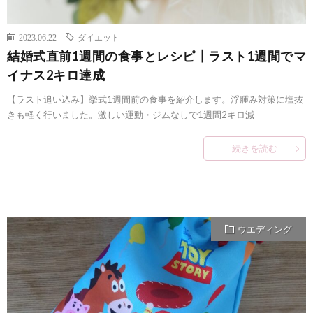
2023.06.22
ダイエット
結婚式直前1週間の食事とレシピ┃ラスト1週間でマ
イナス2キロ達成
【ラスト追い込み】挙式1週間前の食事を紹介します。浮腫み対策に塩抜
きも軽く行いました。激しい運動・ジムなしで1週間2キロ減
続きを読む
ウエディング