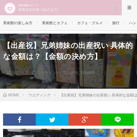
美術館の楽しみ方
美術館とカフェ
カフェ・グルメ
旅行
ハン
【出産祝】兄弟姉妹の出産祝い 具体的
な金額は？【金額の決め方】
2022.09.18
ウエディング
100均
,
冠婚葬祭
ウエディング
【出産祝】兄弟姉妹の出産祝い 具体的な金額
HOME