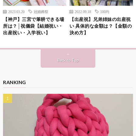
2023.03.20
冠婚葬祭
2022.09.18
100均
【神戸】三宮で筆耕できる場
【出産祝】兄弟姉妹の出産祝
所は？│祝儀袋【結婚祝い・
い 具体的な金額は？【金額の
出産祝い・入学祝い】
決め方】
Back to Top
RANKING