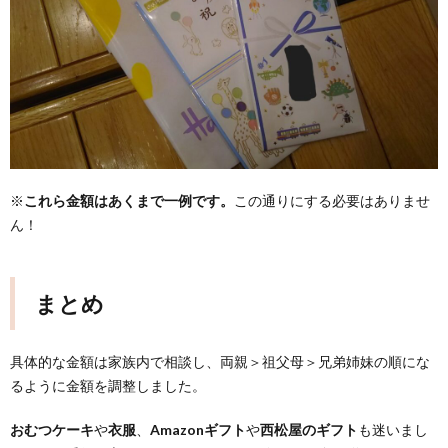
※
これら金額はあくまで一例です。
この通りにする必要はありませ
ん！
まとめ
具体的な金額は家族内で相談し、両親＞祖父母＞兄弟姉妹の順にな
るように金額を調整しました。
おむつケーキ
や
衣服
、
Amazonギフト
や
西松屋のギフト
も迷いまし