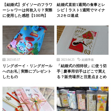
【結婚式】ダイソーのフラワ
結婚式直前1週間の食事とレ
ーシャワーは何枚入り？実際
シピ┃ラスト1週間でマイナ
に使用した感想【100均】
ス2キロ達成
2023.05.17
2023.04.25
結婚準備
リングボーイ・リングガール
「結婚式の招待状」に使う切
へのお礼│実際にプレゼント
手│慶事用切手はどこで買え
したもの
る？販売場所と注意点まとめ