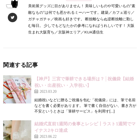
美術展グッズに目がありません！ 美味しいものや可愛いもの”素
敵なもの”は何でも惹かれるミーハーです。建築／カフェ巡り／
ガチャガチャ／映画も好きです。 断捨離ならぬ逆断捨離に勤し
む毎日。 少しでもどなたかの参考になればうれしいです！ 大阪
生まれ大阪育ち／京阪神エリア／KUA通信生
関連する記事
【神戸】三宮で筆耕できる場所は？│祝儀袋【結婚
祝い・出産祝い・入学祝い】
2023.03.20
結婚祝いなどに贈るご祝儀を包む「祝儀袋」には、筆で名前
などを書く必要があります。 筆で書く自信がない、書き方が
不安というときは「筆耕サービス」を利用す[…]
結婚式直前1週間の食事とレシピ┃ラスト1週間でマ
イナス2キロ達成
2023.06.22