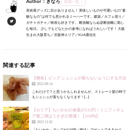
Author：きなろ
投稿一覧
美術展グッズに目がありません！ 美味しいものや可愛いもの”素
敵なもの”は何でも惹かれるミーハーです。建築／カフェ巡り／
ガチャガチャ／映画も好きです。 断捨離ならぬ逆断捨離に勤し
む毎日。 少しでもどなたかの参考になればうれしいです！ 大阪
生まれ大阪育ち／京阪神エリア／KUA通信生
関連する記事
【簡単】ビッグ シュシュが落ちないようにする方法
2022.09.14
これだけで？と思うかもしれませんが、ストレート髪の時で
もシュシュが落ちなくなります！[…]
【セリア】ちいかわの食器が110円！ミニフィギュ
ア第二弾はうさぎが登場！【100均】
2022.11.02
「ちいかわ」グッズが110円（税込）でゲットできるセリ