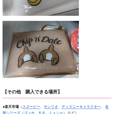
【その他 購入できる場所】
●
楽天市場
（
スヌーピー
、
サンリオ
、
ディズニーキャラクター
、
名
画シリーズ（ゴッホ、モネ、ミュシャ）
など）