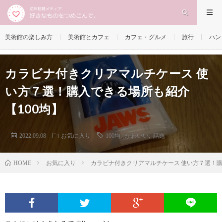
美術館の楽しみ方
美術館とカフェ
カフェ・グルメ
旅行
ハン
カラビナ付きクリアマルチケース 使
い方７選！購入できる場所も紹介
【100均】
2022.09.08
お気に入り
100均
,
かわいい
,
話題
お気に入り
カラビナ付きクリアマルチケース 使い方７選！購
HOME