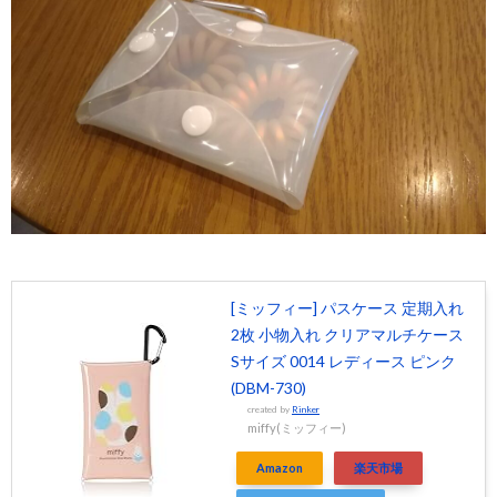
[ミッフィー] パスケース 定期入れ
2枚 小物入れ クリアマルチケース
Sサイズ 0014 レディース ピンク
(DBM-730)
created by
Rinker
miffy(ミッフィー)
Amazon
楽天市場