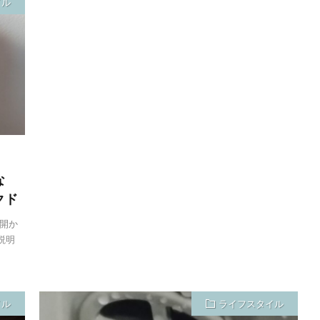
イル
な
クド
開か
説明
イル
ライフスタイル