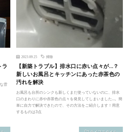
2023.09.25
掃除
トラ
【新築トラブル】排水口に赤い点々が…？
新しいお風呂とキッチンにあった赤茶色の
汚れを解決
な雰
お風呂も台所のシンクも新しくまだ使っていないのに、排水
口のまわりに赤や赤茶色の点々を発見してしまいました…。簡
単に自力で解決できたので、その方法をご紹介します！用意
するものは3点
イル
ライフスタイル