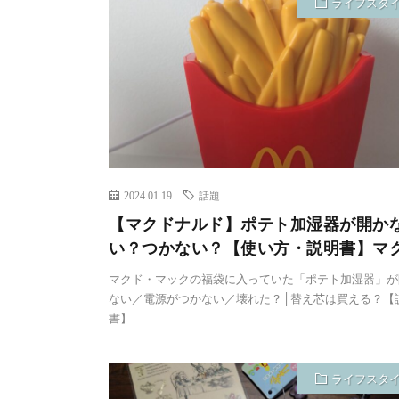
ライフスタ
2024.01.19
話題
【マクドナルド】ポテト加湿器が開か
い？つかない？【使い方・説明書】マ
マクド・マックの福袋に入っていた「ポテト加湿器」が
ない／電源がつかない／壊れた？│替え芯は買える？【
書】
ライフスタ