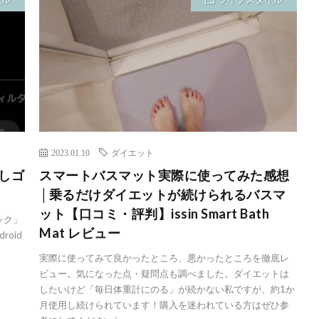
2023.01.10
ダイエット
消しゴ
スマートバスマット実際に使ってみた感想
│乗るだけダイエットが続けられるバスマ
ット【口コミ・評判】issin Smart Bath
ック」
Mat レビュー
oid
実際に使ってみて良かったところ、悪かったところを徹底レ
ビュー。気になった点・疑問点も調べました。ダイエットは
したいけど「毎日体重計にのる」が続かない私ですが、約1か
月使用し続けられています！購入を迷われている方はぜひ参