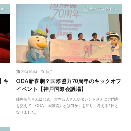
イル
ライフスタイル
2024.03.04
神戸
┃キ
ODA新喜劇？国際協力70周年のキックオフ
イベント【神戸国際会議場】
陣内智則さんはじめ、吉本芸人さんやタレントさんに専門家
を交えて『ODA・国際協力とは何か』を知り、考える1日と
なりました。