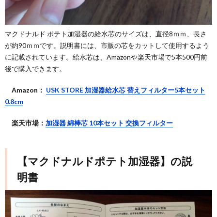
マクドナルド ポテト加湿器の給水芯のサイズは、直径8ｍｍ、長さ
が約90ｍｍです。説明書には、市販の芯をカットして使用するよう
に記載されています。給水芯は、Amazonや楽天市場で5本500円前
後で購入できます。
Amazon：
USK STORE 加湿器給水芯 替えフィルター5本セット
0.8cm
楽天市場：
加湿器 綿棒芯 10本セット 交換フィルター
【マクドナルドポテト加湿器】の説
明書