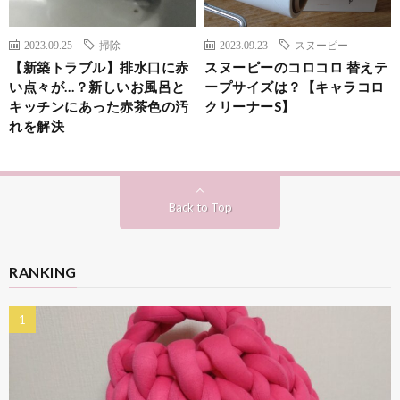
2023.09.25
掃除
2023.09.23
スヌーピー
【新築トラブル】排水口に赤
スヌーピーのコロコロ 替えテ
い点々が…？新しいお風呂と
ープサイズは？【キャラコロ
キッチンにあった赤茶色の汚
クリーナーS】
れを解決
Back to Top
RANKING