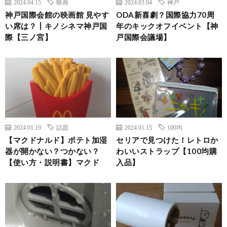
2024.04.15
映画
2024.03.04
神戸
神戸国際会館の映画館 見やす
ODA新喜劇？国際協力70周
い席は？┃キノシネマ神戸国
年のキックオフイベント【神
際【三ノ宮】
戸国際会議場】
2024.01.19
話題
2024.01.15
100均
【マクドナルド】ポテト加湿
セリアで見つけた！レトロか
器が開かない？つかない？
わいいストラップ【100均購
【使い方・説明書】マクド
入品】