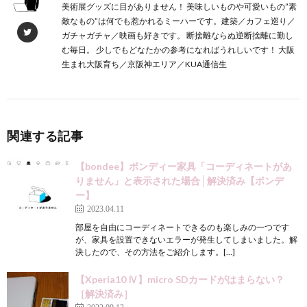
美術展グッズに目がありません！ 美味しいものや可愛いもの”素
敵なもの”は何でも惹かれるミーハーです。建築／カフェ巡り／
ガチャガチャ／映画も好きです。 断捨離ならぬ逆断捨離に勤し
む毎日。 少しでもどなたかの参考になればうれしいです！ 大阪
生まれ大阪育ち／京阪神エリア／KUA通信生
関連する記事
【bondee】ボンディー家具「コーディネートがあ
りません」と表示された場合│解決済み【ボンデ
ー】
2023.04.11
部屋を自由にコーディネートできるのも楽しみの一つです
が、家具を設置できないエラーが発生してしまいました。解
決したので、その方法をご紹介します。[…]
【Xperia10 Ⅳ】micro SDカードがはまらない？
［解決済み］
2022.09.13