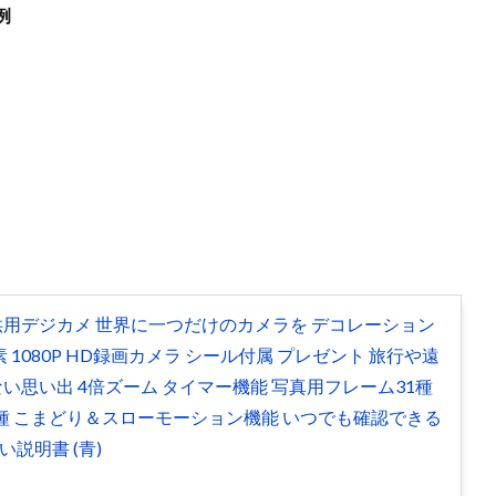
例
供用デジカメ 世界に一つだけのカメラを デコレーション
素 1080P HD録画カメラ シール付属 プレゼント 旅行や遠
い思い出 4倍ズーム タイマー機能 写真用フレーム31種
種 こまどり＆スローモーション機能 いつでも確認できる
い説明書 (青)