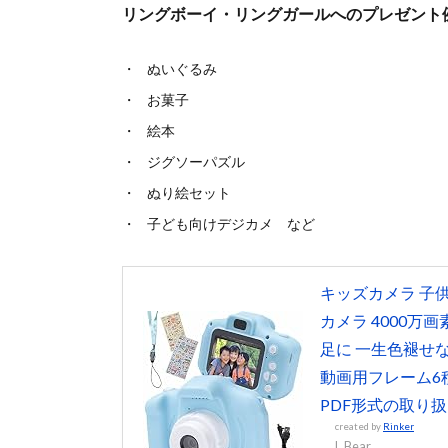
リングボーイ・リングガールへのプレゼント
ぬいぐるみ
お菓子
絵本
ジグソーパズル
ぬり絵セット
子ども向けデジカメ など
キッズカメラ 子
カメラ 4000万画
足に 一生色褪せな
動画用フレーム6
PDF形式の取り扱
created by
Rinker
L.Bear