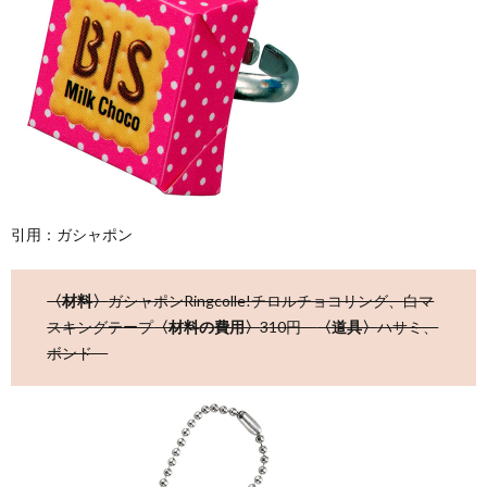
引用：ガシャポン
〈材料〉
ガシャポンRingcolle!チロルチョコリング、白マ
スキングテープ
〈材料の費用〉
310円
〈道具〉
ハサミ、
ボンド