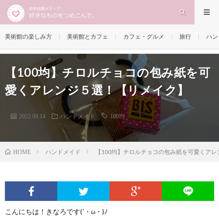
美術館の楽しみ方
美術館とカフェ
カフェ・グルメ
旅行
ハン
【100均】チロルチョコの包み紙を可
愛くアレンジ５選！【リメイク】
2022.09.14
ハンドメイド
100均
ハンドメイド
【100均】チロルチョコの包み紙を可愛くア
HOME
こんにちは！きなろです(´・ω・)ﾉ