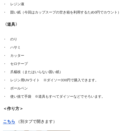
レジン液
固い紙（今回はカップスープの空き箱を利用するため0円でカウント）
〈道具〉
のり
ハサミ
カッター
セロテープ
爪楊枝（またはいらない固い紙）
レジン用UVライト ※ダイソー330円で購入できます。
ボールペン
使い捨て手袋 ※道具もすべてダイソーなどでそろいます。
＜作り方＞
こちら
（別タブで開きます）