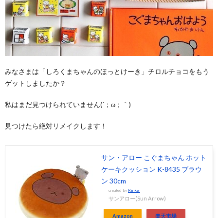
みなさまは「しろくまちゃんのほっとけーき」チロルチョコをもう
ゲットしましたか？
私はまだ見つけられていません(´；ω；｀)
見つけたら絶対リメイクします！
サン・アロー こぐまちゃん ホット
ケーキクッション K-8435 ブラウ
ン 30cm
created by
Rinker
サンアロー(Sun Arrow)
Amazon
楽天市場