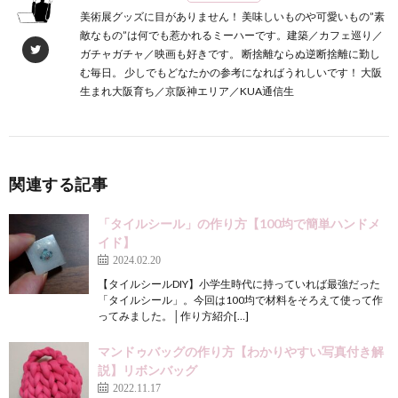
美術展グッズに目がありません！ 美味しいものや可愛いもの”素
敵なもの”は何でも惹かれるミーハーです。建築／カフェ巡り／
ガチャガチャ／映画も好きです。 断捨離ならぬ逆断捨離に勤し
む毎日。 少しでもどなたかの参考になればうれしいです！ 大阪
生まれ大阪育ち／京阪神エリア／KUA通信生
関連する記事
「タイルシール」の作り方【100均で簡単ハンドメ
イド】
2024.02.20
【タイルシールDIY】小学生時代に持っていれば最強だった
「タイルシール」。今回は100均で材料をそろえて使って作
ってみました。│作り方紹介[…]
マンドゥバッグの作り方【わかりやすい写真付き解
説】リボンバッグ
2022.11.17