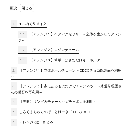
目次
1.
100均でリメイク
1.1.
【アレンジ１】ヘアアクセサリー～立体を生かしたアレン
ジ～
1.2.
【アレンジ２】レジンチャーム
1.3.
【アレンジ３】簡単！はさむだけキーホルダー
2.
【アレンジ４】立体ボールチェーン ～DECOチョコ既製品を利用
～
3.
【アレンジ５】家にあるものだけで！マグネット～水道修理屋さ
んの磁石を再利用～
4.
【失敗】リング＆チャーム～ガチャポンを利用～
5.
しろくまちゃんのほっとけーき チロルチョコ
6.
アレンジ5選 まとめ