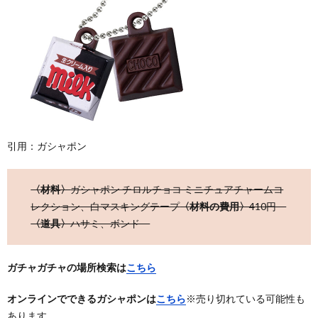
引用：ガシャポン
〈材料〉
ガシャポン チロルチョコ ミニチュアチャームコ
レクション、白マスキングテープ
〈材料の費用〉
410円
〈道具〉
ハサミ、ボンド
ガチャガチャの場所検索は
こちら
オンラインでできるガシャポンは
こちら
※売り切れている可能性も
あります。