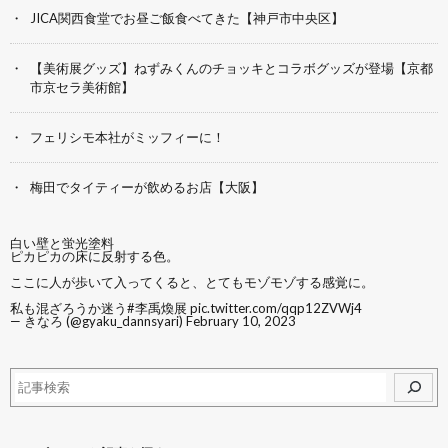
JICA関西食堂でお昼ご飯食べてきた【神戸市中央区】
【美術展グッズ】ねずみくんのチョッキとコラボグッズが登場【京都
市京セラ美術館】
フェリシモ本社がミッフィーに！
梅田でタイティーが飲めるお店【大阪】
白い壁と蛍光塗料
ピカピカの床に反射する色。
ここに人が歩いて入ってくると、とてもモゾモゾする感覚に。
私も混ざろうか迷う
#李禹煥展
pic.twitter.com/qqp12ZVWj4
— きなろ (@gyaku_dannsyari)
February 10, 2023