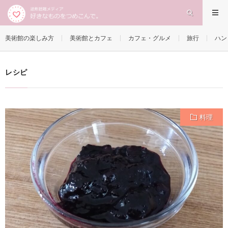
レシピ
HOME
美術館の楽しみ方
美術館とカフェ
カフェ・グルメ
旅行
ハン
レシピ
料理