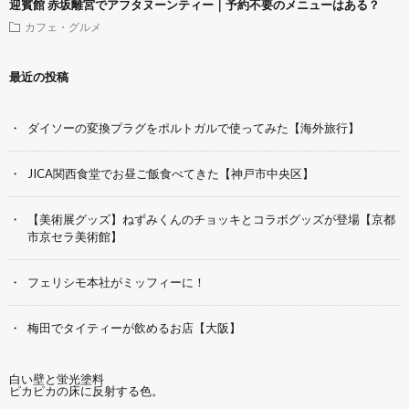
迎賓館 赤坂離宮でアフタヌーンティー｜予約不要のメニューはある？
カフェ・グルメ
最近の投稿
ダイソーの変換プラグをポルトガルで使ってみた【海外旅行】
JICA関西食堂でお昼ご飯食べてきた【神戸市中央区】
【美術展グッズ】ねずみくんのチョッキとコラボグッズが登場【京都
市京セラ美術館】
フェリシモ本社がミッフィーに！
梅田でタイティーが飲めるお店【大阪】
白い壁と蛍光塗料
ピカピカの床に反射する色。