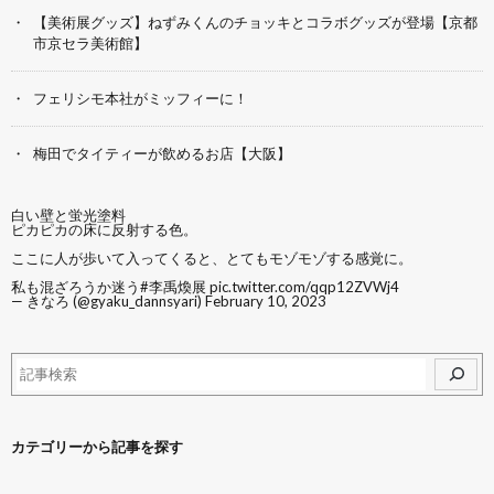
【美術展グッズ】ねずみくんのチョッキとコラボグッズが登場【京都
市京セラ美術館】
フェリシモ本社がミッフィーに！
梅田でタイティーが飲めるお店【大阪】
白い壁と蛍光塗料
ピカピカの床に反射する色。
ここに人が歩いて入ってくると、とてもモゾモゾする感覚に。
私も混ざろうか迷う
#李禹煥展
pic.twitter.com/qqp12ZVWj4
— きなろ (@gyaku_dannsyari)
February 10, 2023
カテゴリーから記事を探す