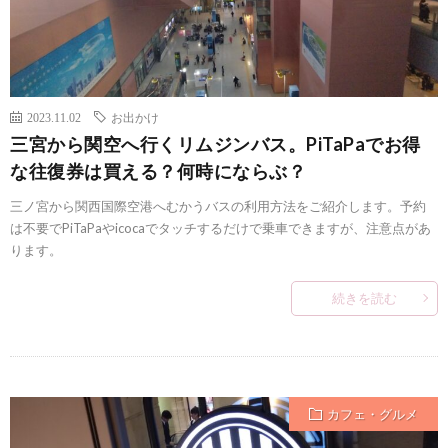
2023.11.02
お出かけ
三宮から関空へ行くリムジンバス。PiTaPaでお得
な往復券は買える？何時にならぶ？
三ノ宮から関西国際空港へむかうバスの利用方法をご紹介します。予約
は不要でPiTaPaやicocaでタッチするだけで乗車できますが、注意点があ
ります。
続きを読む
カフェ・グルメ